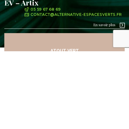
EV – Artix
05 59 67 68 69
CONTACT@ALTERNATIVE-ESPACESVERTS.FR
En savoir plus
ATOUT VERT
Découvrez tous nos services
Fauchage, broyage et débroussaillage forestier
En savoir plus