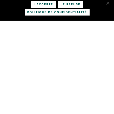
J'ACCEPTE
JE REFUSE
POLITIQUE DE CONFIDENTIALITÉ
Nos références
ATOUT VERT
Découvrez tous nos services