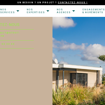
UN BESOIN ? UN PROJET ?
CONTACTEZ-NOUS !
NOS
NOS
NOS
ENGAGEMENTS
SERVICES
EXPERTISES
AGENCES
& AGRÉMENTS
TEZ-NOUS
TACT@ATOUT-
.FR
8 43 33 43