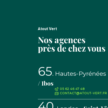
Atout Vert
Nos agences
près de chez vous
65
Hautes-Pyrénées
/ Ibos
05 62 46 47 48
CONTACT@ATOUT-VERT.FR
40