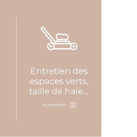
En savoir plus
ques
Entretien des
En savoir plus
espaces verts,
taille de haie…
En savoir plus