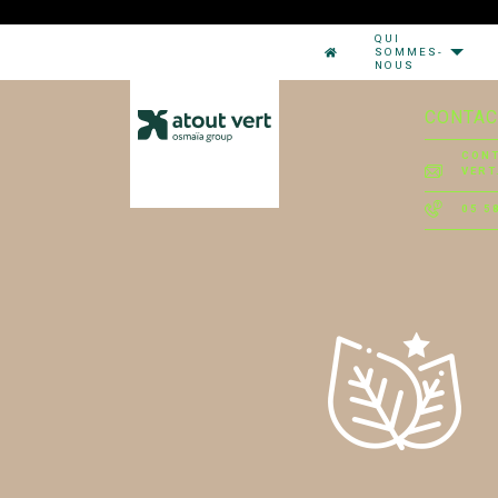
QUI
SOMMES-
NOUS
CONTAC
CON
VERT
05 5