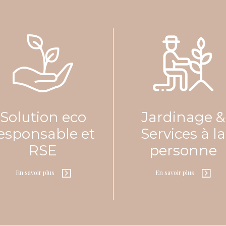
Artix
05 59 67 68 69
CONTACT@ATOUT-VERT.FR
64
Pyrénées-atlanti
Alter EV – Artix
05 59 67 68 69
CONTACT@ALTERNATIVE-
Solution eco
Jardinage &
ESPACESVERTS.FR
esponsable et
Services à la
RSE
personne
En savoir plus
En savoir plus