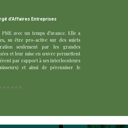
rgé d’Affaires Entreprises
e PME avec un temps d’avance. Elle a
Très bonnes prestatio
es, su être pro-active sur des sujets
conseils, bon suivi de 
ération seulement par les grandes
enées et leur mise en œuvre permettent
érent par rapport à ses interlocuteurs
urnisseurs) et ainsi de pérenniser le