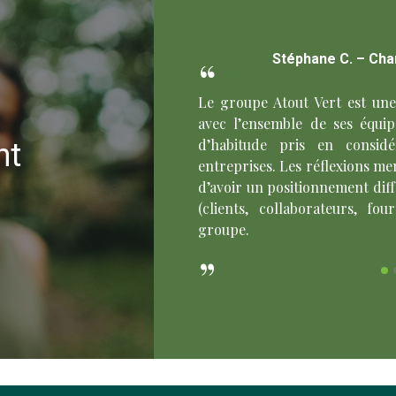
rché public
Stéphane C. –
Cha
cadrement, travail soigné des
Le groupe Atout Vert est un
avec l’ensemble de ses équip
d’habitude pris en consid
nt
entreprises. Les réflexions m
d’avoir un positionnement diff
(clients, collaborateurs, fo
groupe.