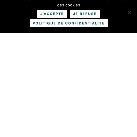
Fauchage, broyage et débroussaillage forestier
des cookies
En savoir plus
J'ACCEPTE
JE REFUSE
POLITIQUE DE CONFIDENTIALITÉ
Solution eco responsable et RSE
En savoir plus
Jardinage & Services à la personne
En savoir plus