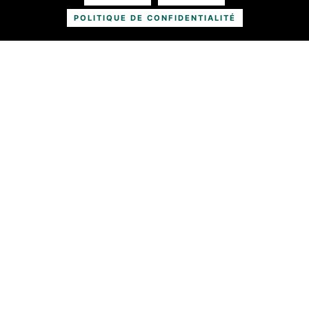
En savoir plus
POLITIQUE DE CONFIDENTIALITÉ
Solution eco responsable et RSE
En savoir plus
Jardinage & Services à la personne
En savoir plus