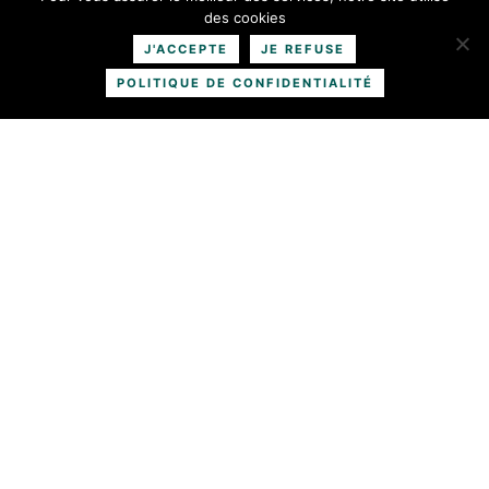
Fauchage, broyage et débroussaillage forestier
des cookies
En savoir plus
J'ACCEPTE
JE REFUSE
POLITIQUE DE CONFIDENTIALITÉ
Solution eco responsable et RSE
En savoir plus
Jardinage & Services à la personne
En savoir plus