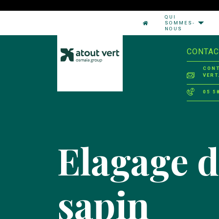
QUI
SOMMES-
NOUS
CONTAC
CON
VERT
05 5
Elagage d
sapin