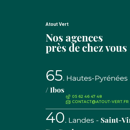
Atout Vert
Nos agences
près de chez vous
65
Hautes-Pyrénées
/ Ibos
05 62 46 47 48
CONTACT@ATOUT-VERT.FR
40
Saint-Vi
Landes