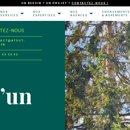
UN BESOIN ? UN PROJET ?
CONTACTEZ-NOUS !
NOS
NOS
NOS
ENGAGEMENTS
SERVICES
EXPERTISES
AGENCES
& AGRÉMENTS
TEZ-NOUS
TACT@ATOUT-
.FR
8 43 33 43
’un