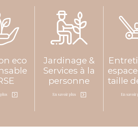
05 59 67 68 69
CONTACT@ATOUT-VERT.FR
64
Pyrénées-atlanti
Alter EV – Artix
05 59 67 68 69
CONTACT@ALTERNATIVE-
ion eco
Jardinage &
Entret
ESPACESVERTS.FR
nsable
Services à la
espaces
 RSE
personne
taille 
 plus
En savoir plus
En savoir 