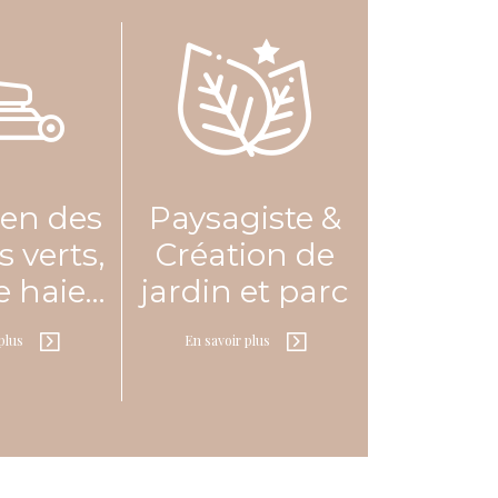
En savoir plus
ques
ien des
Paysagiste &
En savoir plus
 verts,
Création de
de haie…
jardin et parc
plus
En savoir plus