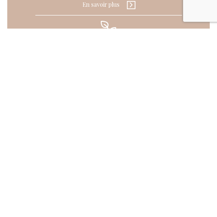
En savoir plus
Solution eco responsable et RSE
En savoir plus
Jardinage & Services à la personne
En savoir plus