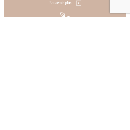
En savoir plus
Solution eco responsable et RSE
En savoir plus
Jardinage & Services à la personne
En savoir plus