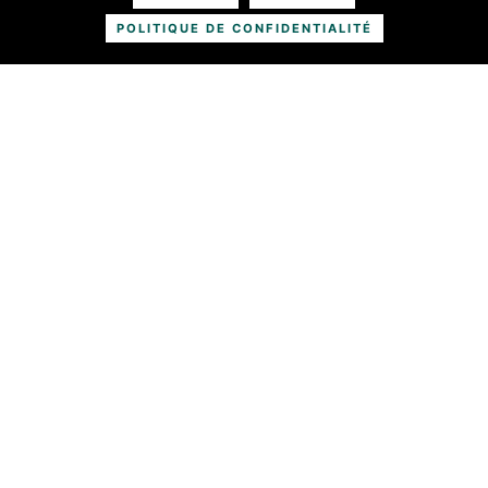
En savoir plus
POLITIQUE DE CONFIDENTIALITÉ
Solution eco responsable et RSE
En savoir plus
Jardinage & Services à la personne
En savoir plus