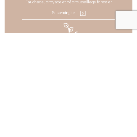
Fauchage, broyage et débroussaillage forestier
En savoir plus
Solution eco responsable et RSE
En savoir plus
Jardinage & Services à la personne
En savoir plus