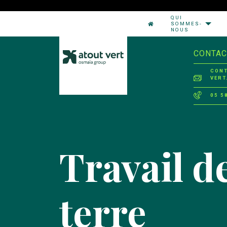
QUI
SOMMES-
NOUS
CONTAC
CON
VERT
05 5
Travail de
terre