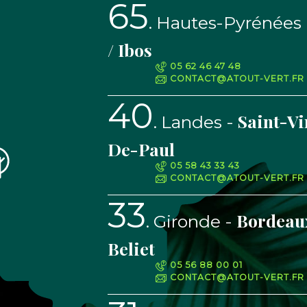
65
Hautes-Pyrénées
/ Ibos
05 62 46 47 48
CONTACT@ATOUT-VERT.FR
40
Saint-Vi
Landes
De-Paul
05 58 43 33 43
CONTACT@ATOUT-VERT.FR
33
Bordeaux
Gironde
Beliet
05 56 88 00 01
CONTACT@ATOUT-VERT.FR