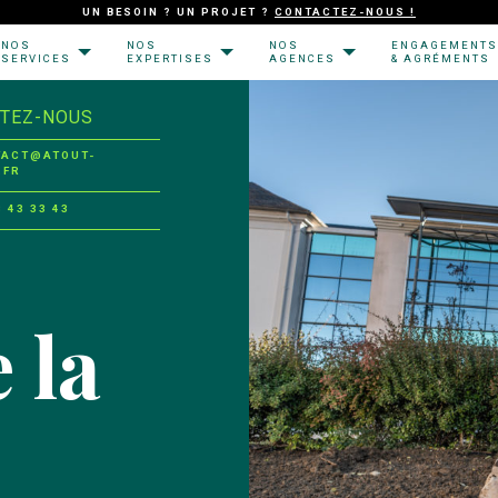
UN BESOIN ? UN PROJET ?
CONTACTEZ-NOUS !
NOS
NOS
NOS
ENGAGEMENTS
SERVICES
EXPERTISES
AGENCES
& AGRÉMENTS
TEZ-NOUS
TACT@ATOUT-
.FR
8 43 33 43
 la