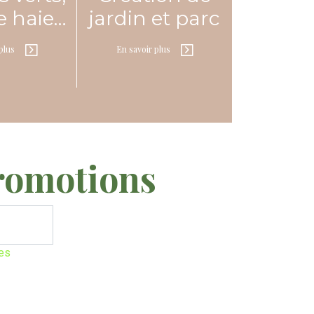
de haie…
jardin et parc
plus
En savoir plus
romotions
les