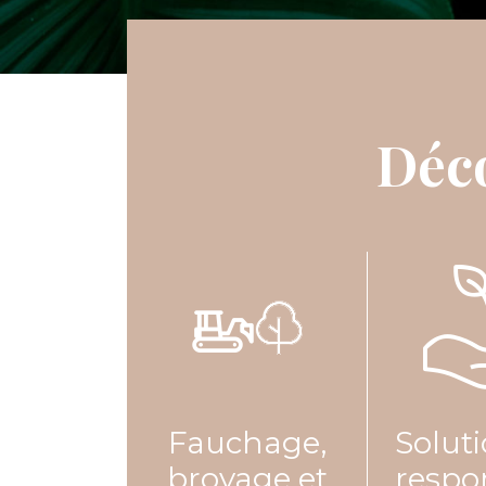
Déco
Fauchage,
Solut
broyage et
respo