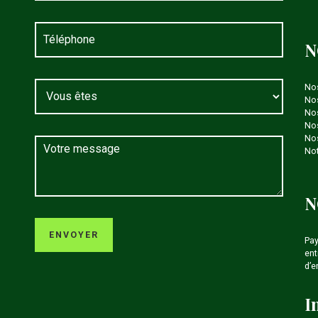
N
No
Nos
Nos
Nos
Nos
Not
N
Pay
ent
d’e
I